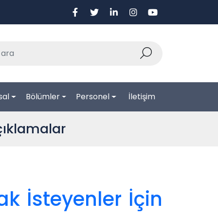
sal
Bölümler
Personel
İletişim
çıklamalar
k İsteyenler İçin