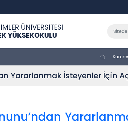
İMLER ÜNİVERSİTESİ
EK YÜKSEKOKULU
Kurum
an Yararlanmak İsteyenler İçin A
anunu’ndan Yararlanma