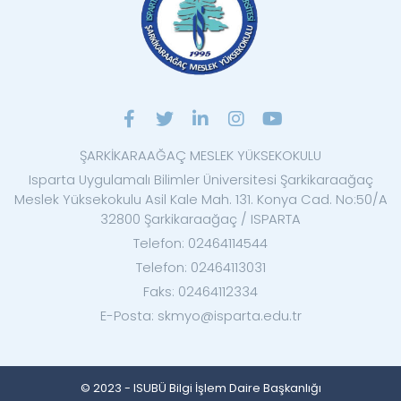
ŞARKİKARAAĞAÇ MESLEK YÜKSEKOKULU
Isparta Uygulamalı Bilimler Üniversitesi Şarkikaraağaç
Meslek Yüksekokulu Asil Kale Mah. 131. Konya Cad. No:50/A
32800 Şarkikaraağaç / ISPARTA
Telefon: 02464114544
Telefon: 02464113031
Faks: 02464112334
E-Posta: skmyo@isparta.edu.tr
© 2023 - ISUBÜ Bilgi İşlem Daire Başkanlığı