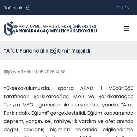
Bağlantılar
TR
|
EN
ISPARTA UYGULAMALI BİLİMLER ÜNİVERSİTESİ
ŞARKİKARAAĞAÇ MESLEK YÜKSEKOKULU
“Afet Farkındalık Eğitimi” Yapıldı
Yayın Tarihi: 11.05.2026 14:58
Yüksekokulumuzda, Isparta AFAD İl Müdürlüğü
tarafından Şarkikaraağaç MYO ve Şarkikaraağaç
Turizm MYO öğrencileri ile personeline yönelik “Afet
Farkındalık Eğitimi” gerçekleştirildi. Eğitim kapsamında
deprem, yangın, sel, tahliye, ilk yardım ve afet anında
doğru davranış biçimleri hakkında bilgilendirme