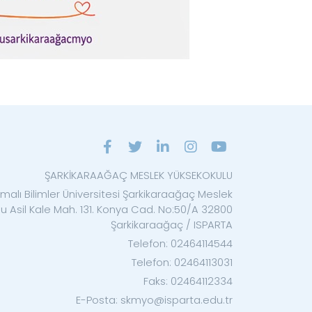
ŞARKİKARAAĞAÇ MESLEK YÜKSEKOKULU
malı Bilimler Üniversitesi Şarkikaraağaç Meslek
u Asil Kale Mah. 131. Konya Cad. No:50/A 32800
Şarkikaraağaç / ISPARTA
Telefon: 02464114544
Telefon: 02464113031
Faks: 02464112334
E-Posta: skmyo@isparta.edu.tr