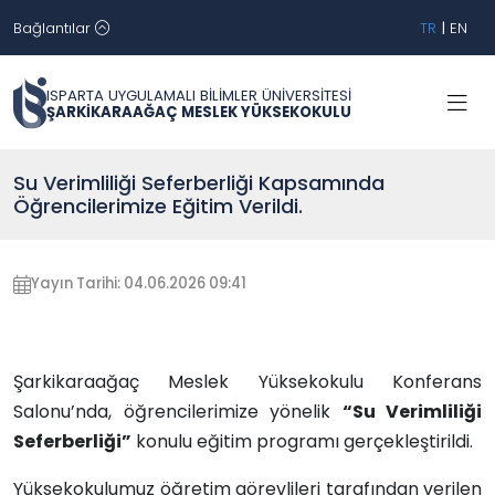
Bağlantılar
TR
|
EN
ISPARTA UYGULAMALI BİLİMLER ÜNİVERSİTESİ
ŞARKİKARAAĞAÇ MESLEK YÜKSEKOKULU
Su Verimliliği Seferberliği Kapsamında
Öğrencilerimize Eğitim Verildi.
Yayın Tarihi: 04.06.2026 09:41
Şarkikaraağaç Meslek Yüksekokulu Konferans
Salonu’nda, öğrencilerimize yönelik
“Su Verimliliği
Seferberliği”
konulu eğitim programı gerçekleştirildi.
Yüksekokulumuz öğretim görevlileri tarafından verilen