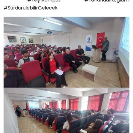
#SürdürülebilirGelecek