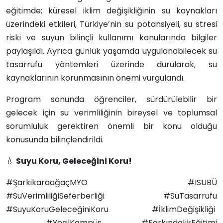
eğitimde; küresel iklim değişikliğinin su kaynakları
üzerindeki etkileri, Türkiye’nin su potansiyeli, su stresi
riski ve suyun bilinçli kullanımı konularında bilgiler
paylaşıldı. Ayrıca günlük yaşamda uygulanabilecek su
tasarrufu yöntemleri üzerinde durularak, su
kaynaklarının korunmasının önemi vurgulandı.
Program sonunda öğrenciler, sürdürülebilir bir
gelecek için su verimliliğinin bireysel ve toplumsal
sorumluluk gerektiren önemli bir konu olduğu
konusunda bilinçlendirildi.
💧
Suyu Koru, Geleceğini Koru!
#ŞarkikaraağaçMYO #ISUBÜ
#SuVerimliliğiSeferberliği #SuTasarrufu
#SuyuKoruGeleceğiniKoru #İklimDeğişikliği
#YeşilKampüs #FarkındalıkEğitimi