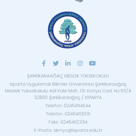
ŞARKİKARAAĞAÇ MESLEK YÜKSEKOKULU
Isparta Uygulamalı Bilimler Üniversitesi Şarkikaraağaç
Meslek Yüksekokulu Asil Kale Mah. 131. Konya Cad. No:50/A
32800 Şarkikaraağaç / ISPARTA
Telefon: 02464114544
Telefon: 02464113031
Faks: 02464112334
E-Posta: skmyo@isparta.edu.tr