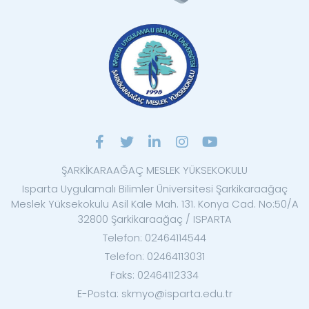
ŞARKİKARAAĞAÇ MESLEK YÜKSEKOKULU
Isparta Uygulamalı Bilimler Üniversitesi Şarkikaraağaç
Meslek Yüksekokulu Asil Kale Mah. 131. Konya Cad. No:50/A
32800 Şarkikaraağaç / ISPARTA
Telefon: 02464114544
Telefon: 02464113031
Faks: 02464112334
E-Posta: skmyo@isparta.edu.tr