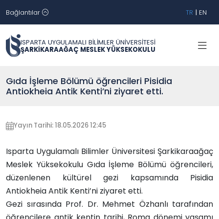
Bağlantılar
TR
|
EN
ISPARTA UYGULAMALI BİLİMLER ÜNİVERSİTESİ
ŞARKİKARAAĞAÇ MESLEK YÜKSEKOKULU
Gıda İşleme Bölümü öğrencileri Pisidia
Antiokheia Antik Kenti’ni ziyaret etti.
Yayın Tarihi: 18.05.2026 12:45
Isparta Uygulamalı Bilimler Üniversitesi
Şarkikaraağaç
Meslek Yüksekokulu Gıda İşleme Bölümü öğrencileri,
düzenlenen kültürel gezi kapsamında
Pisidia
Antiokheia Antik Kenti
’ni ziyaret etti.
Gezi sırasında
Prof. Dr.
Mehmet Özhanlı
tarafından
öğrencilere antik kentin tarihi, Roma dönemi yaşamı